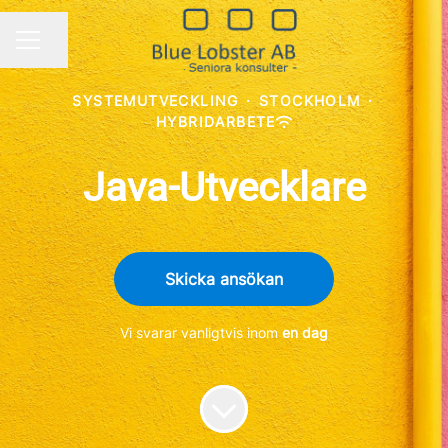
Dela sidan
KARRIÄRMENY
SYSTEMUTVECKLING
·
STOCKHOLM
·
HYBRIDARBETE
Java-Utvecklare
Skicka ansökan
Vi svarar vanligtvis inom
en dag